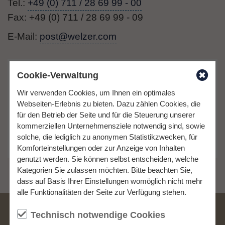
Tel.:
+49 (0) 711 / 28 69 99 - 00
Fax: +49 (0) 711 / 28 69 99 - 09
E-Mail:
post@welzer.com
Cookie-Verwaltung
Kontaktieren Sie uns zum
Wir verwenden Cookies, um Ihnen ein optimales
Thema
Compliance und Schulungen
Webseiten-Erlebnis zu bieten. Dazu zählen Cookies, die
Tel.: +49 (0) 77 20 / 99 74 0 - 00
für den Betrieb der Seite und für die Steuerung unserer
kommerziellen Unternehmensziele notwendig sind, sowie
Kontakt aufnehmen
solche, die lediglich zu anonymen Statistikzwecken, für
Komforteinstellungen oder zur Anzeige von Inhalten
genutzt werden. Sie können selbst entscheiden, welche
Kategorien Sie zulassen möchten. Bitte beachten Sie,
dass auf Basis Ihrer Einstellungen womöglich nicht mehr
alle Funktionalitäten der Seite zur Verfügung stehen.
Die Kanzlei Welzer Partner wurde mehrfach
Technisch notwendige Cookies
ausgezeichnet: