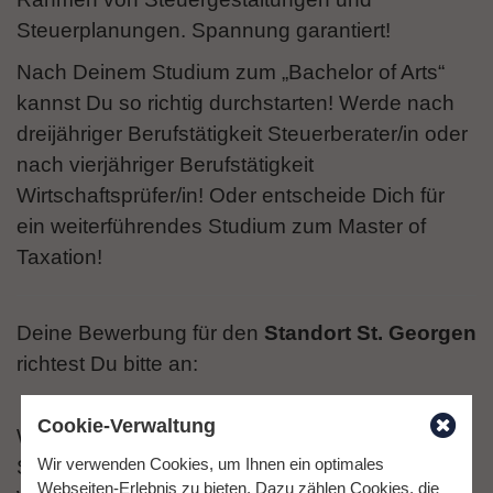
Steuerplanungen. Spannung garantiert!
Nach Deinem Studium zum „Bachelor of Arts“
kannst Du so richtig durchstarten! Werde nach
dreijähriger Berufstätigkeit Steuerberater/in oder
nach vierjähriger Berufstätigkeit
Wirtschaftsprüfer/in! Oder entscheide Dich für
ein weiterführendes Studium zum Master of
Taxation!
Deine Bewerbung für den
Standort St. Georgen
richtest Du bitte an:
Cookie-Verwaltung
Welzer & Partner mbB
Wir verwenden Cookies, um Ihnen ein optimales
Steuerberater Gerrit Woerner
Webseiten-Erlebnis zu bieten. Dazu zählen Cookies, die