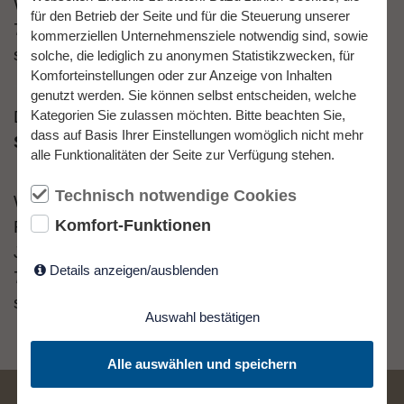
Waldparkweg 18
für den Betrieb der Seite und für die Steuerung unserer
78112 St. Georgen
kommerziellen Unternehmensziele notwendig sind, sowie
studium@welzer.com
solche, die lediglich zu anonymen Statistikzwecken, für
Komforteinstellungen oder zur Anzeige von Inhalten
genutzt werden. Sie können selbst entscheiden, welche
Deine Bewerbung für den
Standort Villingen-
Kategorien Sie zulassen möchten. Bitte beachten Sie,
dass auf Basis Ihrer Einstellungen womöglich nicht mehr
Schwenningen
richtest Du bitte an:
alle Funktionalitäten der Seite zur Verfügung stehen.
Technisch notwendige Cookies
Welzer & Partner mbB
Komfort-Funktionen
Rechtsanwalt Dr. Timo Welzer
Johannesstraße 27
Details anzeigen/ausblenden
78056 Villingen-Schwenningen
studium@welzer.com
Auswahl bestätigen
Alle auswählen und speichern
Die Kanzlei Welzer Partner wurde mehrfach