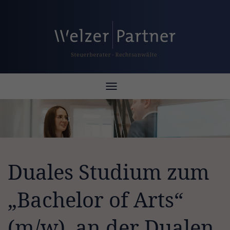
Toggle
navigation
Duales Studium zum
„Bachelor of Arts“
(m/w) an der Dualen