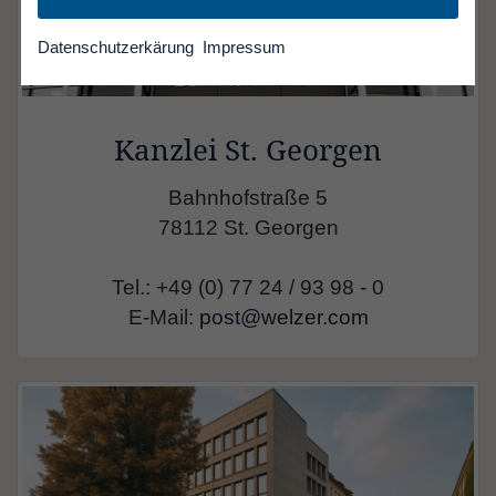
Datenschutzerkärung
Impressum
Kanzlei St. Georgen
Bahnhofstraße 5
78112 St. Georgen
Tel.: +49 (0) 77 24 / 93 98 - 0
E-Mail:
post@welzer.com