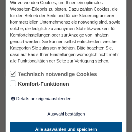
Wir verwenden Cookies, um Ihnen ein optimales
Webseiten-Erlebnis zu bieten. Dazu zählen Cookies, die
Kanzlei Schwenningen
für den Betrieb der Seite und für die Steuerung unserer
kommerziellen Unternehmensziele notwendig sind, sowie
Johannesstraße 27
solche, die lediglich zu anonymen Statistikzwecken, für
78056 Villingen-Schwenningen
Komforteinstellungen oder zur Anzeige von Inhalten
genutzt werden. Sie können selbst entscheiden, welche
Kategorien Sie zulassen möchten. Bitte beachten Sie,
Tel.: +49 (0) 77 20 / 99 74 0 - 00
dass auf Basis Ihrer Einstellungen womöglich nicht mehr
E-Mail:
post@welzer.com
alle Funktionalitäten der Seite zur Verfügung stehen.
Technisch notwendige Cookies
Komfort-Funktionen
Details anzeigen/ausblenden
Auswahl bestätigen
Alle auswählen und speichern